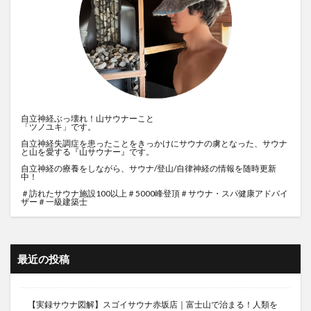
自立神経ぶっ壊れ！山サウナーこと
「ツノユキ」です。
自立神経失調症を患ったことをきっかけにサウナの虜となった、サウナ
と山を愛する『山サウナー』です。
自立神経の療養をしながら、サウナ/登山/自律神経の情報を随時更新
中！
＃訪れたサウナ施設100以上＃5000峰登頂＃サウナ・スパ健康アドバイ
ザー＃一級建築士
最近の投稿
【実録サウナ図解】スゴイサウナ赤坂店｜富士山で治まる！人類を