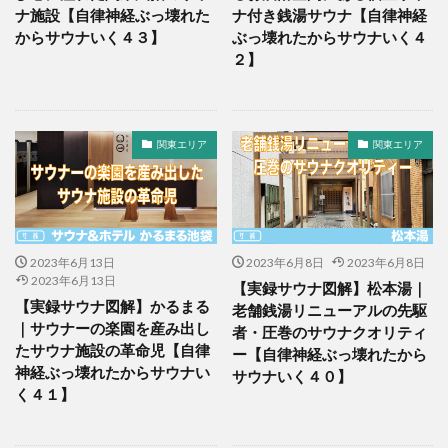
ナ施設【自律神経ぶっ壊れた
ナ付き銭湯サウナ【自律神経
からサウナいく４３】
ぶっ壊れたからサウナいく４
２】
関東エリア
関東エリア
2023年6月13日
2023年6月8日
2023年6月8日
2023年6月13日
【実録サウナ図解】松本湯｜
【実録サウナ図解】かるまる
老舗銭湯リニューアルの先駆
｜サウナーの楽園を産み出し
者・圧巻のサウナクオリティ
たサウナ施設の革命児【自律
ー【自律神経ぶっ壊れたから
神経ぶっ壊れたからサウナい
サウナいく４０】
く４１】