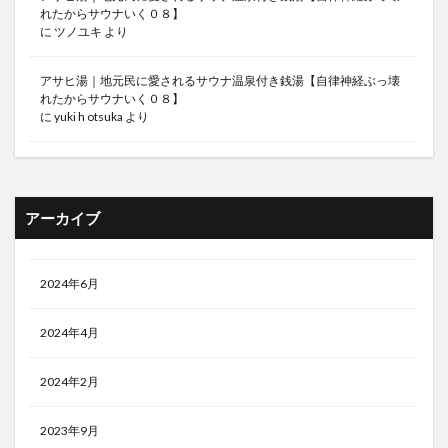
れたからサウナいく０８】
に
ツノユキ
より
アサヒ湯｜地元民に愛されるサウナ温泉付き銭湯【自律神経ぶっ壊
れたからサウナいく０８】
に
yuki h otsuka
より
アーカイブ
2024年6月
2024年4月
2024年2月
2023年9月