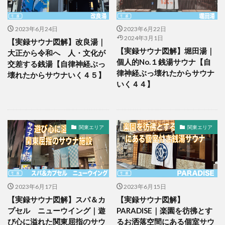
2023年6月24日
2023年6月22日
2024年3月1日
【実録サウナ図解】改良湯｜
【実録サウナ図解】堀田湯｜
大正から令和へ 人・文化が
個人的No.１銭湯サウナ【自
交差する銭湯【自律神経ぶっ
律神経ぶっ壊れたからサウナ
壊れたからサウナいく４５】
いく４４】
関東エリア
関東エリア
2023年6月17日
2023年6月15日
【実録サウナ図解】スパ＆カ
【実録サウナ図解】
プセル ニューウイング｜遊
PARADISE｜楽園を彷彿とす
び心に溢れた関東屈指のサウ
るお洒落空間にある個室サウ