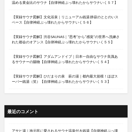
温める黄金比のサウナ【自律神経ぶっ壊れたからサウナいく５７】
【実録サウナ図解】文化浴泉｜リニューアル銭湯 静寂のととのいス
ペース【自律神経ぶっ壊れたからサウナいく５６】
【実録サウナ図解】渋谷SAUNAS｜“思考”から“感覚”の世界へ洗練さ
れた都会のオアシス【自律神経ぶっ壊れたからサウナいく５５】
【実録サウナ図解】アダムアンドイブ｜日本一自由なサウナ良識あ
るサウナーの賜物【自律神経ぶっ壊れたからサウナいく５４】
【実録サウナ図解】ひだまりの泉 萩の湯｜都内最大規模！ほぼス
ーパー銭湯（笑）【自律神経ぶっ壊れたからサウナいく５３】
最近のコメント
アサヒ湯｜地元民に愛されるサウナ温泉付き銭湯【自律神経ぶっ壊