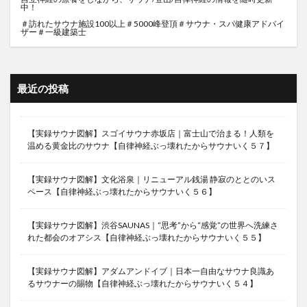
中！
＃訪れたサウナ施設100以上＃5000峰登頂＃サウナ・スパ健康アドバイ
ザー＃一級建築士
最近の投稿
【実録サウナ図解】スゴイサウナ赤坂店｜富士山で治まる！人類を
温める黄金比のサウナ【自律神経ぶっ壊れたからサウナいく５７】
【実録サウナ図解】文化浴泉｜リニューアル銭湯 静寂のととのいス
ペース【自律神経ぶっ壊れたからサウナいく５６】
【実録サウナ図解】渋谷SAUNAS｜“思考”から“感覚”の世界へ洗練さ
れた都会のオアシス【自律神経ぶっ壊れたからサウナいく５５】
【実録サウナ図解】アダムアンドイブ｜日本一自由なサウナ良識あ
るサウナーの賜物【自律神経ぶっ壊れたからサウナいく５４】