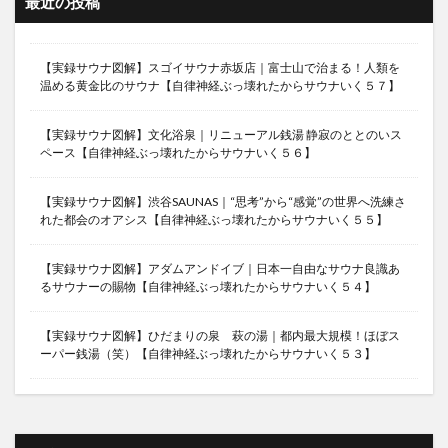
最近の投稿
【実録サウナ図解】スゴイサウナ赤坂店｜富士山で治まる！人類を
温める黄金比のサウナ【自律神経ぶっ壊れたからサウナいく５７】
【実録サウナ図解】文化浴泉｜リニューアル銭湯 静寂のととのいス
ペース【自律神経ぶっ壊れたからサウナいく５６】
【実録サウナ図解】渋谷SAUNAS｜“思考”から“感覚”の世界へ洗練さ
れた都会のオアシス【自律神経ぶっ壊れたからサウナいく５５】
【実録サウナ図解】アダムアンドイブ｜日本一自由なサウナ良識あ
るサウナーの賜物【自律神経ぶっ壊れたからサウナいく５４】
【実録サウナ図解】ひだまりの泉 萩の湯｜都内最大規模！ほぼス
ーパー銭湯（笑）【自律神経ぶっ壊れたからサウナいく５３】