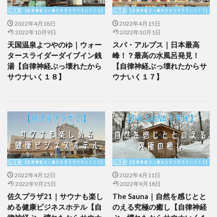
2022年4月18日
2022年4月15日
2022年10月9日
2022年10月1日
天国温泉よつやのゆ｜ウォー
スパ・アルプス｜日本最高
タースライダーダイブイン銭
峰！？最高の水風呂発見！
湯【自律神経ぶっ壊れたから
【自律神経ぶっ壊れたからサ
サウナいく１８】
ウナいく１７】
2022年4月12日
2022年4月11日
2022年9月25日
2022年9月18日
佐久プラザ21｜サウナも楽し
The Sauna｜自然を感じとと
める健康ビジネスホテル【自
のえる究極の癒し【自律神経