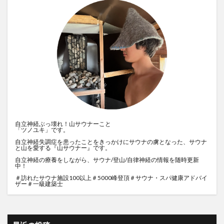
自立神経ぶっ壊れ！山サウナーこと
「ツノユキ」です。
自立神経失調症を患ったことをきっかけにサウナの虜となった、サウナ
と山を愛する『山サウナー』です。
自立神経の療養をしながら、サウナ/登山/自律神経の情報を随時更新
中！
＃訪れたサウナ施設100以上＃5000峰登頂＃サウナ・スパ健康アドバイ
ザー＃一級建築士