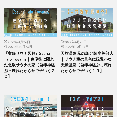
未分類
2022年4月26日
2022年4月20日
2022年10月23日
2022年10月17日
『実録サウナ図解』Sauna
天然温泉 風の森 北陸小矢部店
Talo Toyama｜住宅街に隠れ
｜サウナ室の景色に緑豊かな
た北欧サウナの家【自律神経
天然温泉【自律神経ぶっ壊れ
ぶっ壊れたからサウナいく２
たからサウナいく１９】
０】