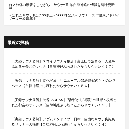
自立神経の療養をしながら、サウナ/登山/自律神経の情報を随時更新
中！
＃訪れたサウナ施設100以上＃5000峰登頂＃サウナ・スパ健康アドバイ
ザー＃一級建築士
最近の投稿
【実録サウナ図解】スゴイサウナ赤坂店｜富士山で治まる！人類を
温める黄金比のサウナ【自律神経ぶっ壊れたからサウナいく５７】
【実録サウナ図解】文化浴泉｜リニューアル銭湯 静寂のととのいス
ペース【自律神経ぶっ壊れたからサウナいく５６】
【実録サウナ図解】渋谷SAUNAS｜“思考”から“感覚”の世界へ洗練さ
れた都会のオアシス【自律神経ぶっ壊れたからサウナいく５５】
【実録サウナ図解】アダムアンドイブ｜日本一自由なサウナ良識あ
るサウナーの賜物【自律神経ぶっ壊れたからサウナいく５４】