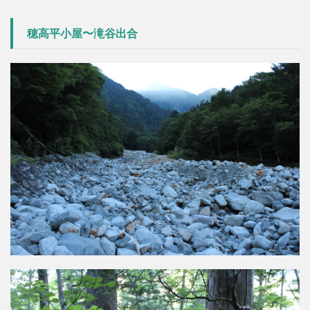
穂高平小屋〜滝谷出合