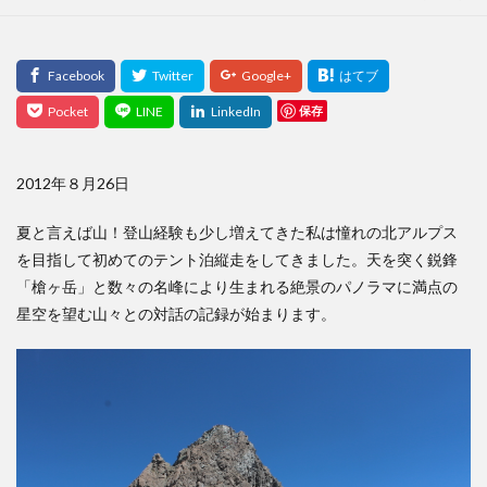
保存
2012年８月26日
夏と言えば山！登山経験も少し増えてきた私は憧れの北アルプス
を目指して初めてのテント泊縦走をしてきました。天を突く鋭鋒
「槍ヶ岳」
と数々の名峰により生まれる
絶景のパノラマ
に
満点の
星空
を望む山々との対話の記録が始まります。