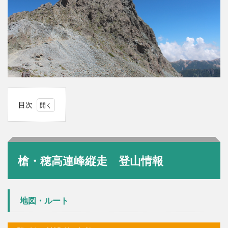
目次
0.1
槍・
穂高
連峰
槍・穂高連峰縦走 登山情報
縦
走
登山
情報
地図・ルート
0.1.0.1
地図・ル
ート