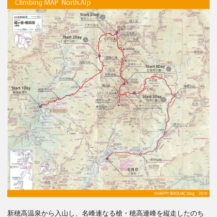
0.1.0.2
登山デー
タ
0.2
槍・
穂高
連峰
縦走
（1日
目）
新穂
高温
泉〜
槍平
小屋
0.2.0.1
新穂高温
泉〜穂高
平小屋
1
新穂高温泉から入山し、名峰連なる槍・穂高連峰を縦走したのち
2