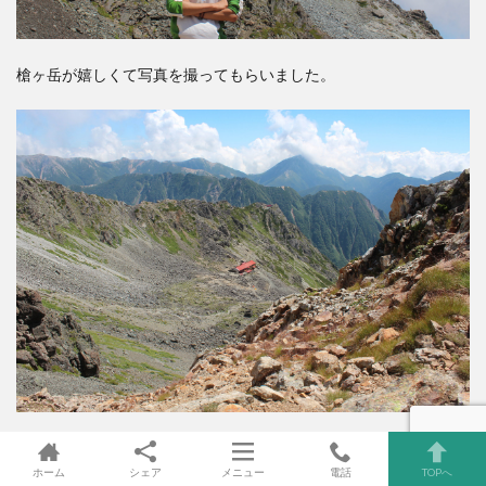
槍ヶ岳が嬉しくて写真を撮ってもらいました。
足元に見えるのは殺生ヒュッテです。まだテントはほとんど張ら
れいませんでした。
ホーム
シェア
メニュー
電話
TOPへ