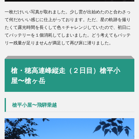
一枚だけいい写真が取れました。少し雲が出始めたのと合わさっ
て何だかいい感じに仕上がっております。ただ、星の軌跡を撮り
たくて露光時間を長くして色々チャレンジしていたので、初日に
てバッテリーを１個消耗してしまいました。どう考えてもバッテ
リー残量が足りませんが満足して再び床に潜りました。
槍・穂高連峰縦走（２日目）槍平小
屋〜槍ヶ岳
槍平小屋〜飛騨乗越