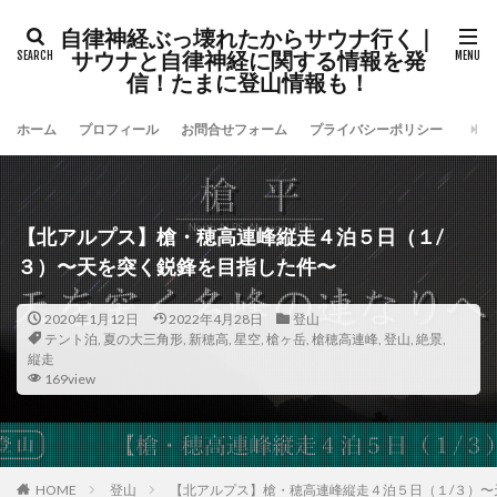
自律神経ぶっ壊れたからサウナ行く｜
サウナと自律神経に関する情報を発
信！たまに登山情報も！
ホーム
プロフィール
お問合せフォーム
プライバシーポリシー
【北アルプス】槍・穂高連峰縦走４泊５日（１/
３）〜天を突く鋭鋒を目指した件〜
2020年1月12日
2022年4月28日
登山
テント泊
,
夏の大三角形
,
新穂高
,
星空
,
槍ヶ岳
,
槍穂高連峰
,
登山
,
絶景
,
縦走
169view
HOME
登山
【北アルプス】槍・穂高連峰縦走４泊５日（１/３）〜