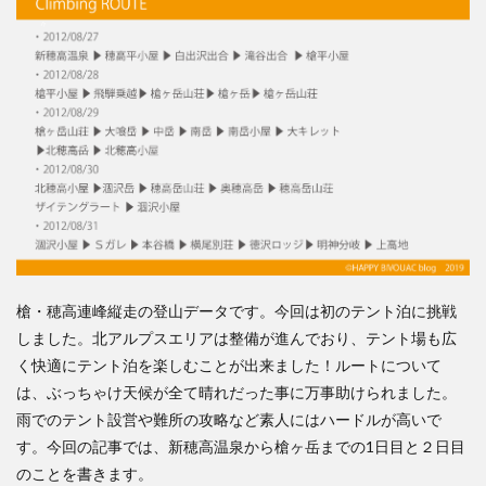
連峰
縦走
（２
日
目）
槍平
小
屋〜
槍ヶ
岳
4.3.0.1
槍平小
屋〜飛騨
乗越
槍・穂高連峰縦走の登山データです。今回は初の
テント泊
に挑戦
4.3.0.2
飛騨乗越
しました。北アルプスエリアは整備が進んでおり、テント場も広
く快適にテント泊を楽しむことが出来ました！ルートについて
4.3.0.3
は、ぶっちゃけ天候が全て晴れだった事に万事助けられました。
飛騨乗
越〜槍ヶ
雨でのテント設営や難所の攻略など素人にはハードルが高いで
岳
す。今回の記事では、新穂高温泉から槍ヶ岳までの1日目と２日目
4.3.0.4
のことを書きます。