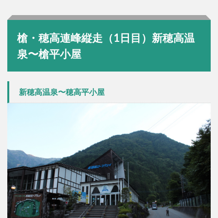
槍ヶ岳山
荘テント
場
4.3.1
槍・穂高連峰縦走（1日目）新穂高温
共有:
泉〜槍平小屋
新穂高温泉〜穂高平小屋