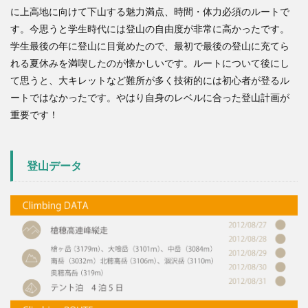
に上高地に向けて下山する
魅力満点、時間・体力必須
のルートで
3
す。今思うと学生時代には登山の自由度が非常に高かったです。
学生最後の年に登山に目覚めたので、最初で最後の登山に充てら
4
れる夏休みを満喫したのが懐かしいです。ルートについて後にし
4.2.0.1
て思うと、
大キレット
など難所が多く技術的には初心者が登るル
穂高平小
屋
ートではなかったです。やはり自身のレベルに合った登山計画が
重要です！
4.2.0.2
穂高平小
屋〜滝谷
出合
登山データ
4.2.0.3
滝谷出
合〜槍平
小屋
4.2.0.4
槍平小屋
4.3
槍・
穂高